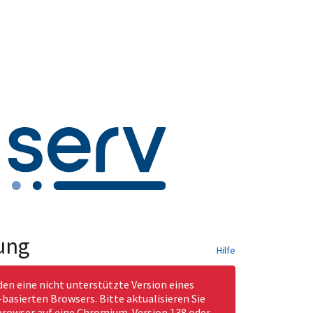
ung
Hilfe
den eine nicht unterstützte Version eines
asierten Browsers. Bitte aktualisieren Sie
rowser auf eine Chromium-Version 138 oder